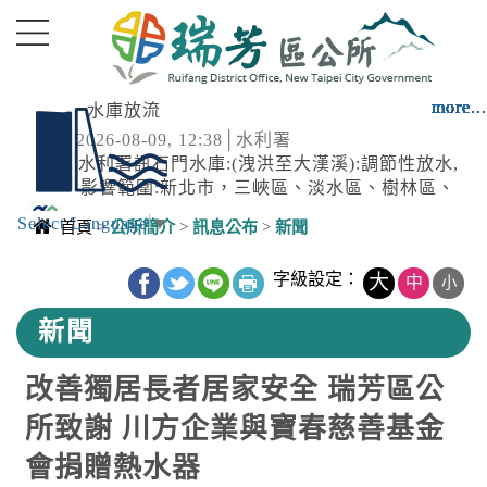
進入內容區塊
more...
more...
more...
more...
more...
more...
more...
more...
more...
more...
more...
more...
more...
more...
水庫放流
2026-08-09, 12:38│水利署
水利署訊石門水庫:(洩洪至大漢溪):調節性放水,
影響範圍:新北市，三峽區、淡水區、樹林區、
蘆洲區、五股區、鶯歌區、土城區、新莊區、
Select Language
▼
降雨
首頁
>
公所簡介
>
訊息公布
>
新聞
八里區、三重區、板橋區；臺北市，士林區、
2026-08-09, 12:05│中央氣象署
大同區、萬華區、北投區；桃園市，龍潭區、
中央內容區塊
第13號颱風及其外圍環流影響，易有短延時強
字級設定：
大
中
大溪區
小
降雨，今(9)日臺北市山區、新竹縣山區、苗栗
新聞
縣山區有局部豪雨或大豪雨，北海岸、新北市
降雨
山區、桃園市山區、新竹縣地區、臺中市...
2026-08-09, 12:05│中央氣象署
改善獨居長者居家安全 瑞芳區公
第13號颱風及其外圍環流影響，易有短延時強
降雨，今(9)日臺北市山區、新竹縣山區、苗栗
所致謝 川方企業與寶春慈善基金
縣山區有局部豪雨或大豪雨，北海岸、新北市
颱風
會捐贈熱水器
山區、桃園市山區、新竹縣地區、臺中市...
2026-08-09, 11:30│中央氣象署