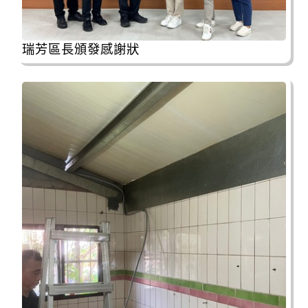
瑞芳區長頒發感謝狀