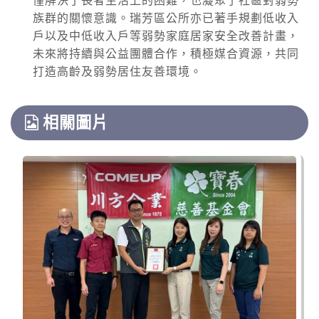
僅解決了長者生活上的困難，也凝聚了社區對弱勢
族群的關懷意識。瑞芳區公所亦已著手規劃低收入
國家森林遊樂區
戶以及中低收入戶等弱勢家庭居家安全改善計畫，
2026-08-09, 00:00│農業部林業及自然保育署
未來將持續與公益團體合作，積極媒合資源，共同
颱風休園：白海豚颱風休園 預計開始時間：
打造高齡及弱勢居住友善環境。
2026年08月09日 00:00 預計恢復時間：2026年
08月09日 23:00
停水
2026-08-03, 10:01│台灣自來水公司
相關圖片
辦理龍潭給水廠高壓電氣設備檢驗 等三合一工
程