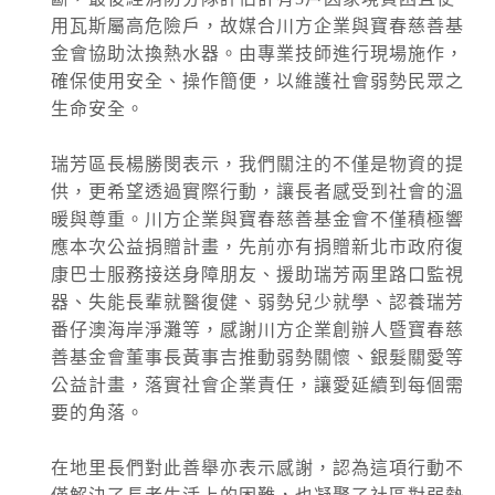
管制原因: 淡江大橋強風預警性封閉管制機車
用瓦斯屬高危險戶，故媒合川方企業與寶春慈善基
道、自行車道及人行道，氣象預測風速達8級
金會協助汰換熱水器。由專業技師進行現場施作，
水門資訊
風。
確保使用安全、操作簡便，以維護社會弱勢民眾之
2026-08-08, 17:00│新北市政府
生命安全。
颱風來襲，預計於 115 年 8 月 8 日 17 時整執
行市轄橫移門、越堤道及堤外便道只出不進管
制，並於 18 時整執行橫移門、越堤道及堤外便
瑞芳區長楊勝閔表示，我們關注的不僅是物資的提
開放路邊停車
道封閉作業；管制範圍為『二重疏...
供，更希望透過實際行動，讓長者感受到社會的溫
2026-08-08, 17:00│新北市政府
暖與尊重。川方企業與寶春慈善基金會不僅積極響
交通局指出，橫移門周邊部分紅黃線開放停車
應本次公益捐贈計畫，先前亦有捐贈新北市政府復
路段，包含新店溪流域、大漢溪右岸與左岸、
康巴士服務接送身障朋友、援助瑞芳兩里路口監視
淡水河流域等處，部分為雙邊開放停車，部分
開放路邊停車
器、失能長輩就醫復健、弱勢兒少就學、認養瑞芳
為單邊，詳洽新北市府官網。 交通局補充...
2026-08-08, 17:00│新北市政府
番仔澳海岸淨灘等，感謝川方企業創辦人暨寶春慈
颱風來襲，預計於 115 年 8 月 8 日 17 時整執
善基金會董事長黃事吉推動弱勢關懷、銀髮關愛等
行市轄橫移門、越堤道及堤外便道只出不進管
公益計畫，落實社會企業責任，讓愛延續到每個需
制，並於 18 時整執行橫移門、越堤道及堤外便
國家森林遊樂區
要的角落。
道封閉作業；管制範圍為『二重疏...
2026-08-09, 00:00│農業部林業及自然保育署
白海豚颱風休園 預計開始日期：2026年08月09
在地里長們對此善舉亦表示感謝，認為這項行動不
日 預計恢復日期：2026年08月10日