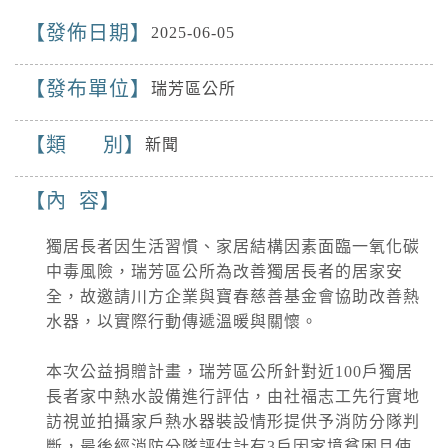
16SEA13DOLPHIN白海豚2026-08-
發佈日期
2025-06-05
09T03:00:00+00:0028.00,122.703343968250中
度颱風TYPHOON2026-08-
颱風
發布單位
10T03:00:00+00:0028.90,118.502028990100中
瑞芳區公所
2026-08-09, 11:30│中央氣象署
度颱風 白海豚（國際...
16SEA13DOLPHIN白海豚2026-08-
類 別
新聞
09T03:00:00+00:0028.00,122.703343968250中
度颱風TYPHOON2026-08-
道路封閉
10T03:00:00+00:0028.90,118.502028990100中
內 容
2026-08-08, 18:00│交通部公路局
度颱風 白海豚（國際...
桃園市 復興區 台7線 47K+100~60K+396。受
獨居長者因生活習慣、家居結構因素面臨一氧化碳
損狀況/管制原因: 預警性封閉。
中毒風險，瑞芳區公所為改善獨居長者的居家安
強風
全，故邀請川方企業與寶春慈善基金會協助改善熱
2026-08-09, 10:32│中央氣象署
水器，以實際行動傳遞溫暖與關懷。
今(9)日第13號颱風及其外圍環流影響，基隆
市、臺北市、新北市、桃園市、新竹市、新竹
本次公益捐贈計畫，瑞芳區公所針對近100戶獨居
縣、苗栗縣、臺中市、南投縣、彰化縣、屏東
道路封閉
長者家中熱水設備進行評估，由社福志工先行實地
縣、宜蘭縣、臺東縣(含綠島、蘭嶼)、澎湖縣、
訪視並拍攝家戶熱水器裝設情形提供予消防分隊判
2026-08-08, 21:00│交通部公路局
連江...
新北市 八里區 台61線 0K+0~2K+0。受損狀況/
斷，最後經消防分隊評估計有3戶因家境貧困且使