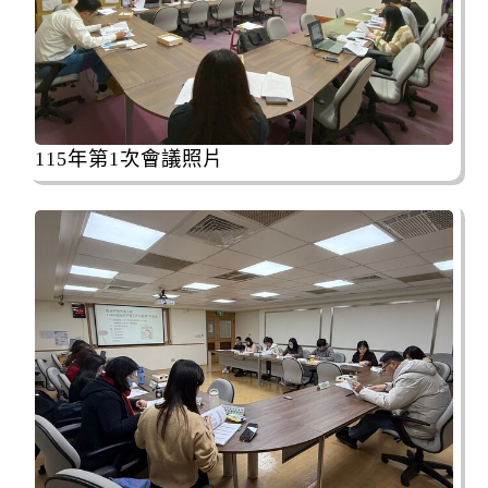
損狀況/管制原因: 預警性封閉。
水門資訊
2026-08-08, 17:00│新北市政府
颱風來襲，預計於 115 年 8 月 8 日 17 時整執
行市轄橫移門、越堤道及堤外便道只出不進管
115年第1次會議照片
制，並於 18 時整執行橫移門、越堤道及堤外便
開放路邊停車
道封閉作業；管制範圍為『二重疏...
2026-08-08, 17:00│新北市政府
交通局指出，橫移門周邊部分紅黃線開放停車
路段，包含新店溪流域、大漢溪右岸與左岸、
淡水河流域等處，部分為雙邊開放停車，部分
開放路邊停車
為單邊，詳洽新北市府官網。 交通局補充...
2026-08-08, 17:00│新北市政府
颱風來襲，預計於 115 年 8 月 8 日 17 時整執
行市轄橫移門、越堤道及堤外便道只出不進管
制，並於 18 時整執行橫移門、越堤道及堤外便
道路封閉
道封閉作業；管制範圍為『二重疏...
2026-08-08, 21:00│交通部公路局
新北市 八里區 台61線 0K+0~2K+0。受損狀況/
管制原因: 淡江大橋強風預警性封閉管制機車