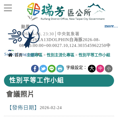
進入內容區塊
more...
more...
more...
more...
more...
more...
more...
more...
more...
more...
more...
more...
more...
more...
more...
颱風
2026-08-08, 23:30│中央氣象署
12SEA13DOLPHIN白海豚2026-08-
08T15:00:00+00:0027.10,124.303545962250中
度颱風TYPHOON2026-08-
Select Language
▼
停水
首頁
>
主題專區
>
性別主流化專區
>
性別平等工作小組
09T15:00:00+00:0028.20,120.703038975200中
2026-08-08, 22:46│台灣自來水公司
度颱風 白海豚（國際...
中央內容區塊
捷運新北產業園區對面，破管搶修
字級設定：
大
中
小
性別平等工作小組
強風
2026-08-08, 22:41│中央氣象署
會議照片
第13號颱風及其外圍環流影響，8日晚上至9日
晚上基隆市、臺北市、新北市、桃園市、新竹
發佈日期
市、新竹縣、苗栗縣、臺中市、南投縣、彰化
2026-02-24
淹水感測
縣、屏東縣、宜蘭縣、臺東縣(含蘭嶼、綠島)、
2026-08-08, 22:17│水利署