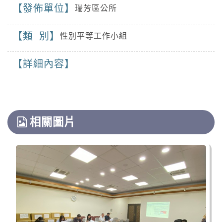
澎湖縣、連江縣局部地區有平均風6級以上或陣
發佈單位
瑞芳區公所
08/08 22:10 水利署訊: 疏洪一路/疏洪四路交叉
風8級以上發生的機率(黃色燈號)，請注意。
路口 (感測器 五股區疏洪一路/疏洪四路交叉路
口測站)已達黃燈警戒，淹水深度已達10公分以
類 別
性別平等工作小組
道路封閉
上。​​​
2026-08-08, 21:00│交通部公路局
詳細內容
新北市 八里區 台61線 0K+0~2K+0。受損狀況/
管制原因: 淡江大橋強風預警性封閉管制機車
道、自行車道及人行道，氣象預測風速達8級
降雨
風。
2026-08-08, 17:05│中央氣象署
第13號颱風及其外圍環流影響，易有短延時強
相關圖片
降雨，今(8日)晚至明(9)日新竹縣山區、苗栗縣
山區有局部豪雨或大豪雨，北海岸、臺北市山
降雨
區、新北市山區、桃園市山區、臺中市...
2026-08-08, 17:05│中央氣象署
第13號颱風及其外圍環流影響，易有短延時強
降雨，今(8日)晚至明(9)日新竹縣山區、苗栗縣
山區有局部豪雨或大豪雨，北海岸、臺北市山
道路封閉
區、新北市山區、桃園市山區、臺中市...
2026-08-08, 18:00│交通部公路局
桃園市 復興區 台7線 47K+100~60K+396。受