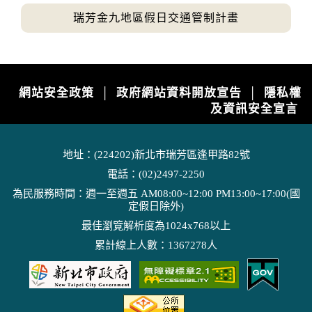
大同區、萬華區、北投區；桃園市，龍潭區、
第13號颱風及其外圍環流影響，今(9)日臺北市
大溪區
瑞芳金九地區假日交通管制計畫
山區已有局部大豪雨，桃園市、新竹縣地區及
苗栗縣山區、臺中市山區已有局部豪雨發生；
強風
今(9日)晚至明(10)日第13號颱風外圍...
2026-08-09, 16:34│中央氣象署
今(9)日第13號颱風及其外圍環流影響，連江
網站安全政策
政府網站資料開放宣告
隱私權
│
│
縣、新北市、桃園市、新竹市、新竹縣、苗栗
及資訊安全宣言
縣、臺中市、屏東縣、綠島、蘭嶼局部地區有
高溫
平均風6級以上或陣風8級以上發生的機率(黃...
2026-08-09, 16:53│中央氣象署
地址：(224202)新北市瑞芳區逢甲路82號
西南風沉降影響，天氣高溫炎熱，東部及東南
電話：(02)2497-2250
部地區有焚風發生的機率，明(10)日白天臺東縣
為橙色燈號，有連續出現36度高溫的機率，請
為民服務時間：週一至週五 AM08:00~12:00 PM13:00~17:00(國
道路封閉
定假日除外)
加強注意。臺北市、新北市、桃園市、花蓮縣
2026-08-08, 18:00│交通部公路局
為黃色燈號，請注意。
最佳瀏覽解析度為1024x768以上
桃園市 復興區 台7線 47K+100~60K+396。受
累計線上人數：1367278人
損狀況/管制原因: 預警性封閉。
水門資訊
2026-08-08, 17:00│新北市政府
颱風來襲，預計於 115 年 8 月 8 日 17 時整執