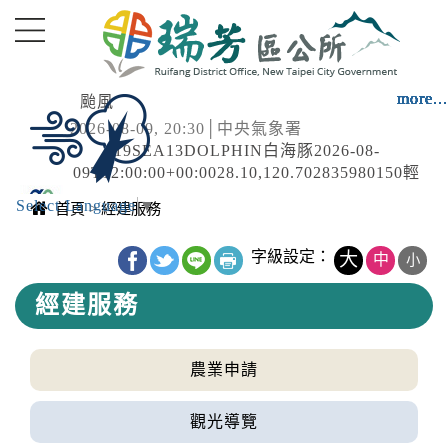
進入內容區塊
more...
more...
more...
more...
more...
more...
more...
more...
more...
more...
more...
more...
more...
颱風
2026-08-09, 20:30│中央氣象署
19SEA13DOLPHIN白海豚2026-08-
09T12:00:00+00:0028.10,120.702835980150輕
度颱風SEVERE TROPICAL STORM2026-08-
Select Language
▼
道路封閉
首頁
>
經建服務
10T12:00:00+00:0029.60,117.201523992-輕度
2026-08-08, 21:00│交通部公路局
颱風...
中央內容區塊
新北市 八里區 台61線 0K+0~2K+0。受損狀況/
字級設定：
大
中
小
管制原因: 淡江大橋強風預警性封閉管制自行車
經建服務
道及人行道，氣象預測風速達7級風。
水庫放流
2026-08-09, 20:18│水利署
水利署訊石門水庫:(洩洪至大漢溪):調節性放水,
農業申請
影響範圍:新北市，三峽區、淡水區、樹林區、
蘆洲區、五股區、鶯歌區、土城區、新莊區、
降雨
觀光導覽
八里區、三重區、板橋區；臺北市，士林區、
2026-08-09, 17:05│中央氣象署