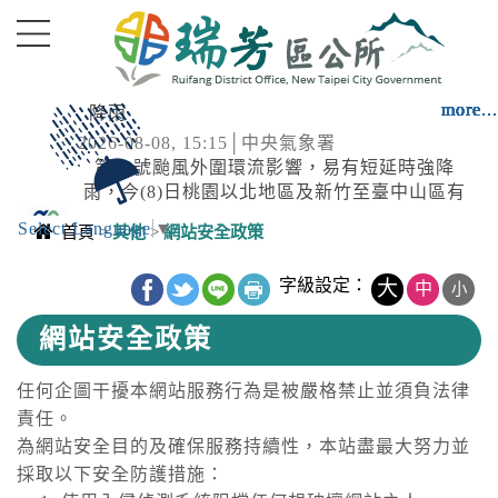
進入內容區塊
more...
more...
more...
more...
more...
more...
more...
more...
more...
more...
more...
more...
more...
more...
降雨
2026-08-08, 15:15│中央氣象署
第13號颱風外圍環流影響，易有短延時強降
雨，今(8)日桃園以北地區及新竹至臺中山區有
局部大雨發生的機率，請注意雷擊及強陣風，
Select Language
▼
雷雨
首頁
>
其他
>
網站安全政策
低窪地區請慎防積水，山區請慎防坍方、落石
2026-08-08, 15:12│中央氣象署
及溪水暴漲。
中央內容區塊
115年08月08日15時12分氣象署發布大雷雨即
字級設定：
大
中
小
時訊息，持續時間至15時42分；有短延時強降
網站安全政策
雨、9級以上強陣風發生，請慎防低能見度
開放路邊停車
2026-08-08, 17:00│新北市政府
任何企圖干擾本網站服務行為是被嚴格禁止並須負法律
颱風來襲，預計於 115 年 8 月 8 日 17 時整執
責任。
行市轄橫移門、越堤道及堤外便道只出不進管
為網站安全目的及確保服務持續性，本站盡最大努力並
制，並於 18 時整執行橫移門、越堤道及堤外便
道路封閉
採取以下安全防護措施：
道封閉作業；管制範圍為『二重疏...
2026-08-08, 21:00│交通部公路局