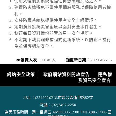
使用入侵偵測系統阻擋任何想破壞網站之人。
新北市 八里區 台61線 0K+0~2K+0。受損狀況/
建置防火牆避免不當使用網站服務以保障使用者權
管制原因: 淡江大橋強風預警性封閉管制機車
利。
道、自行車道及人行道，氣象預測風速達8級
颱風
安裝防毒系統以提供使用者安全上網環境。
風。
定期演練系統災害復原以面對安全事件發生。
2026-08-08, 14:30│中央氣象署
9SEA13DOLPHIN白海豚2026-08-
執行每日資料備份並置於另一安全場所。
08T06:00:00+00:0026.90,125.303545962280中
不定期下載漏洞修補程式更新系統，以防止不當行
度颱風TYPHOON2026-08-
為並保護網站安全。
颱風
09T06:00:00+00:0027.60,122.503343970250中
2026-08-08, 14:30│中央氣象署
度颱風 白海豚（國際...
瀏覽人次：
1138 人
更新日期：
2021-02-05
9SEA13DOLPHIN白海豚2026-08-
08T06:00:00+00:0026.90,125.303545962280中
度颱風TYPHOON2026-08-
網站安全政策
政府網站資料開放宣告
隱私權
│
│
高溫
09T06:00:00+00:0027.60,122.503343970250中
及資訊安全宣言
2026-08-08, 14:17│中央氣象署
度颱風 白海豚（國際...
颱風外圍環流沉降影響，各地天氣高溫炎熱，
東半部地區已有焚風發生，今(8)日宜蘭縣、花
地址：(224202)新北市瑞芳區逢甲路82號
蓮縣、臺東縣、金門縣為橙色燈號，有38度極
停水
端高溫出現的機率；臺北市、新北市、臺中
電話：(02)2497-2250
2026-08-08, 10:32│台灣自來水公司
市、彰化縣、雲林縣、嘉義縣、臺南市、高雄
為民服務時間：週一至週五 AM08:00~12:00 PM13:00~17:00(國
新莊區新樹路599-1號