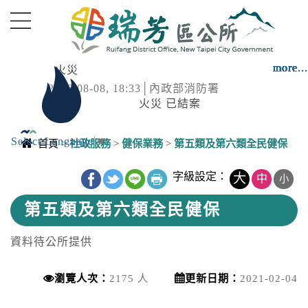
進入內容區塊
more...
more...
more...
more...
more...
more...
more...
more...
more...
more...
more...
more...
more...
more...
more...
火災
2026-08-08, 18:33│內政部消防署
火災 已結案
Select Language
▼
巨浪
首頁
>
社政服務
>
健保業務
>
第五類及第六類全民健保
2026-08-08, 18:23│中央氣象署
中央內容區塊
115年08月08日18時23分氣象署發布巨浪告
字級設定：
大
中
小
警，颱風影響，今(8日)下午至晚間有危險巨浪
第五類及第六類全民健保
發生的機率。
降雨
2026-08-08, 17:05│中央氣象署
資料待公所提供
第13號颱風及其外圍環流影響，易有短延時強
降雨，今(8日)晚至明(9)日新竹縣山區、苗栗縣
瀏覽人次：
2175 人
更新日期：
2021-02-04
山區有局部豪雨或大豪雨，北海岸、臺北市山
降雨
區、新北市山區、桃園市山區、臺中市...
2026-08-08, 17:05│中央氣象署