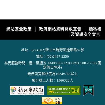
第13號颱風及其外圍環流影響，易有短延時強
降雨，今(8日)晚至明(9)日新竹縣山區、苗栗縣
山區有局部豪雨或大豪雨，北海岸、臺北市山
颱風
區、新北市山區、桃園市山區、臺中市...
2026-08-08, 17:30│中央氣象署
網站安全政策
政府網站資料開放宣告
隱私權
│
│
10SEA13DOLPHIN白海豚2026-08-
及資訊安全宣言
08T09:00:00+00:0026.90,125.003545962280中
度颱風TYPHOON2026-08-
強風
09T09:00:00+00:0027.80,121.803038975220中
2026-08-08, 17:03│中央氣象署
地址：(224202)新北市瑞芳區逢甲路82號
度颱風 白海豚（國際...
第13號颱風及其外圍環流影響，8日下午至9日
電話：(02)2497-2250
晚上新北市局部地區有平均風9級以上或陣風11
為民服務時間：週一至週五 AM08:00~12:00 PM13:00~17:00(國
級以上發生的機率(橙色燈號)，基隆市、臺北
定假日除外)
強風
市、桃園市、新竹市、新竹縣、苗栗縣...
最佳瀏覽解析度為1024x768以上
2026-08-08, 17:03│中央氣象署
第13號颱風及其外圍環流影響，8日下午至9日
累計線上人數：1366322人
晚上新北市局部地區有平均風9級以上或陣風11
級以上發生的機率(橙色燈號)，基隆市、臺北
道路封閉
市、桃園市、新竹市、新竹縣、苗栗縣...
2026-08-08, 18:00│交通部公路局
桃園市 復興區 台7線 47K+100~60K+396。受