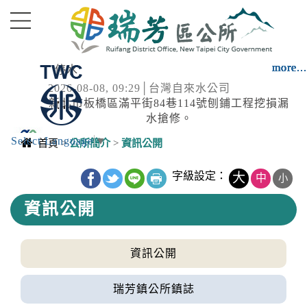
進入內容區塊
more...
more...
more...
more...
more...
more...
more...
more...
more...
more...
停水
2026-08-08, 09:29│台灣自來水公司
新北市板橋區滿平街84巷114號刨鋪工程挖損漏
水搶修。
Select Language
▼
停水
首頁
>
公所簡介
>
資訊公開
2026-08-08, 08:24│台灣自來水公司
中央內容區塊
福美街136號對面，破管搶修
字級設定：
大
中
小
資訊公開
颱風
2026-08-08, 08:30│中央氣象署
7SEA13DOLPHIN白海豚2026-08-
資訊公開
08T00:00:00+00:0027.00,126.103545962280中
度颱風TYPHOON2026-08-
降雨
瑞芳鎮公所鎮誌
09T00:00:00+00:0027.40,123.403343970250中
2026-08-08, 07:45│中央氣象署