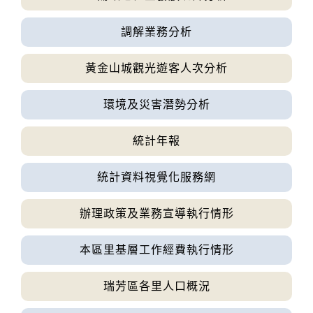
程
調解業務分析
停水
2026-08-03, 11:18│台灣自來水公司
黃金山城觀光遊客人次分析
為辦理三重區五谷王南街等巷弄汰換管線工
程，施工停水
環境及災害潛勢分析
停水
2026-08-03, 11:18│台灣自來水公司
統計年報
為辦理三重區五谷王南街等巷弄汰換管線工
程，施工停水
統計資料視覺化服務網
辦理政策及業務宣導執行情形
本區里基層工作經費執行情形
瑞芳區各里人口概況