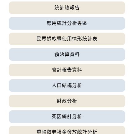
度颱風 白海豚（國際...
第13號颱風外圍環流影響，易有短延時強降
統計總報告
雨，今(8)日基隆北海岸及臺中以北山區有局部
大雨發生的機率，請注意雷擊及強陣風，山區
強風
應用統計分析專區
請慎防坍方、落石及溪水暴漲。
2026-08-08, 06:05│中央氣象署
第13號颱風外圍環流影響，8日上午至9日晚上
民眾捐款暨使用情形統計表
基隆市、臺北市、新北市、桃園市、新竹市、
新竹縣、屏東縣、宜蘭縣、臺東縣(含蘭嶼、綠
預決算資料
國家森林遊樂區
島)、連江縣局部地區有平均風6級以上或陣風8
2026-08-09, 00:00│農業部林業及自然保育署
級以上發生的機率(黃色燈號)，請注意。
白海豚颱風休園 預計開始日期：2026年08月09
會計報告資料
日 預計恢復日期：2026年08月10日
人口結構分析
國家森林遊樂區
2026-08-09, 00:00│農業部林業及自然保育署
財政分析
颱風休園：白海豚颱風休園 預計開始時間：
2026年08月09日 00:00 預計恢復時間：2026年
08月09日 23:00
死因統計分析
停水
2026-08-03, 10:01│台灣自來水公司
重陽敬老禮金發放統計分析
辦理龍潭給水廠高壓電氣設備檢驗 等三合一工