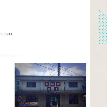
臺東縣為橙色燈號，有連續出現36度高溫的
水庫放流
機率，請加強注意。臺北市、新北市、桃園
2026-08-09, 16:28│水利署
市、花蓮縣為黃色燈號，請注意。
水利署訊石門水庫:(洩洪至大漢溪):調節性放
水,影響範圍:新北市，三峽區、淡水區、樹
林區、蘆洲區、五股區、鶯歌區、土城區、
停水
、F803
新莊區、八里區、三重區、板橋區；臺北
2026-08-09, 14:36│台灣自來水公司
市，士林區、大同區、萬華區、北投區；桃
因台電供電異常，致九份加壓站出水馬達跳
園市，龍潭區、大溪區
機，目前持續補水當中，後續恢復各區域供
水
道路封閉
2026-08-08, 18:00│交通部公路局
桃園市 復興區 台7線 47K+100~60K+396。
受損狀況/管制原因: 預警性封閉。
道路封閉
2026-08-08, 21:00│交通部公路局
新北市 八里區 台61線 0K+0~2K+0。受損狀
況/管制原因: 淡江大橋強風預警性封閉管制
機車道、自行車道及人行道，氣象預測風速