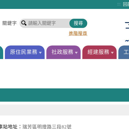
:::
回
關鍵字
進階搜尋
原住民業務
社政服務
經建服務
工
車站地址：
瑞芳區明燈路三段82號