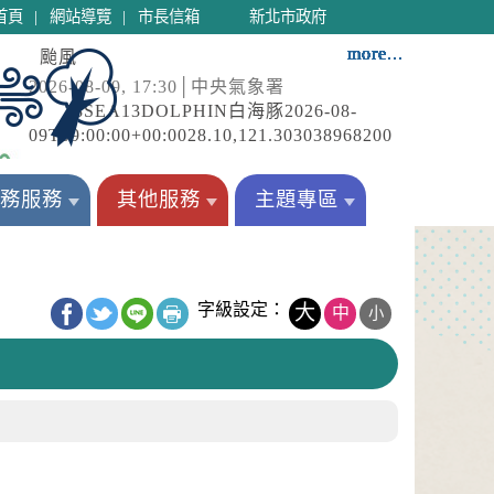
|
|
首頁
網站導覽
市長信箱
新北市政府
more...
more...
more...
more...
more...
more...
more...
more...
more...
more...
more...
more...
more...
more...
颱風
2026-08-09, 17:30│中央氣象署
18SEA13DOLPHIN白海豚2026-08-
09T09:00:00+00:0028.10,121.303038968200
輕度颱風SEVERE TROPICAL
降雨
STORM2026-08-
務服務
其他服務
主題專區
2026-08-09, 17:05│中央氣象署
10T09:00:00+00:0029.40,117.601825988100
第13號颱風及其外圍環流影響，今(9)日臺北
輕度颱...
市山區已有局部大豪雨，桃園市、新竹縣地
區及苗栗縣山區、臺中市山區已有局部豪雨
強風
發生；今(9日)晚至明(10)日第13號颱風外
字級設定：
大
中
小
2026-08-09, 16:34│中央氣象署
圍...
今(9)日第13號颱風及其外圍環流影響，連江
縣、新北市、桃園市、新竹市、新竹縣、苗
栗縣、臺中市、屏東縣、綠島、蘭嶼局部地
高溫
區有平均風6級以上或陣風8級以上發生的機
2026-08-09, 16:53│中央氣象署
率(黃...
西南風沉降影響，天氣高溫炎熱，東部及東
南部地區有焚風發生的機率，明(10)日白天