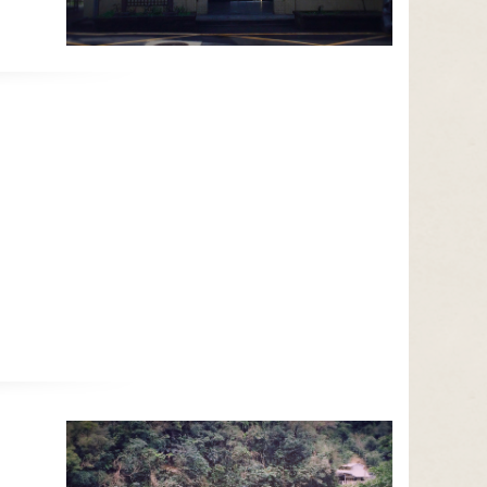
水門資訊
達8級風。
2026-08-08, 17:00│新北市政府
颱風來襲，預計於 115 年 8 月 8 日 17 時整
執行市轄橫移門、越堤道及堤外便道只出不
進管制，並於 18 時整執行橫移門、越堤道
開放路邊停車
及堤外便道封閉作業；管制範圍為『二重
2026-08-08, 17:00│新北市政府
疏...
交通局指出，橫移門周邊部分紅黃線開放停
車路段，包含新店溪流域、大漢溪右岸與左
岸、淡水河流域等處，部分為雙邊開放停
開放路邊停車
車，部分為單邊，詳洽新北市府官網。 交通
2026-08-08, 17:00│新北市政府
局補充...
颱風來襲，預計於 115 年 8 月 8 日 17 時整
執行市轄橫移門、越堤道及堤外便道只出不
進管制，並於 18 時整執行橫移門、越堤道
國家森林遊樂區
及堤外便道封閉作業；管制範圍為『二重
2026-08-09, 00:00│農業部林業及自然保育
疏...
署
白海豚颱風休園 預計開始日期：2026年08
月09日 預計恢復日期：2026年08月10日
國家森林遊樂區