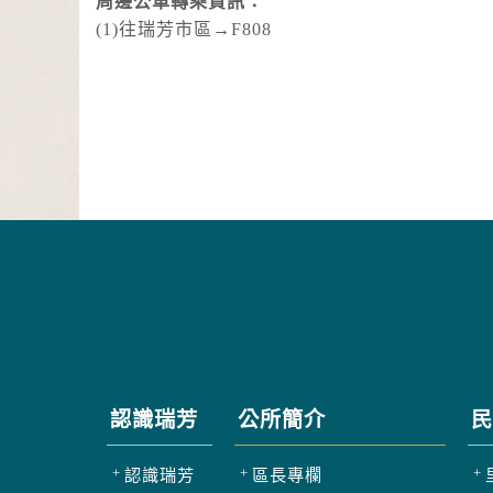
周邊公車轉乘資訊：
(1)往瑞芳市區→F808
認識瑞芳
公所簡介
民
認識瑞芳
區長專欄