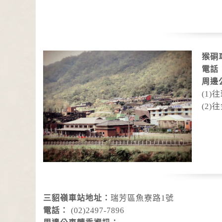
猴硐
電話
周邊
(1)
(2)
三貂嶺車站地址：
瑞芳區魚寮路1號
電話：
(02)2497-7896