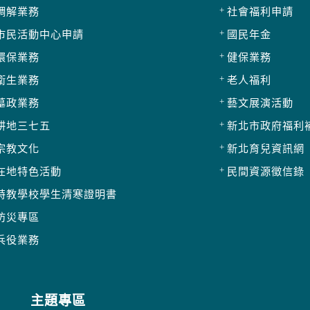
調解業務
社會福利申請
市民活動中心申請
國民年金
環保業務
健保業務
衛生業務
老人福利
墓政業務
藝文展演活動
耕地三七五
新北市政府福利
宗教文化
新北育兒資訊網
在地特色活動
民間資源徵信錄
特教學校學生清寒證明書
防災專區
兵役業務
主題專區