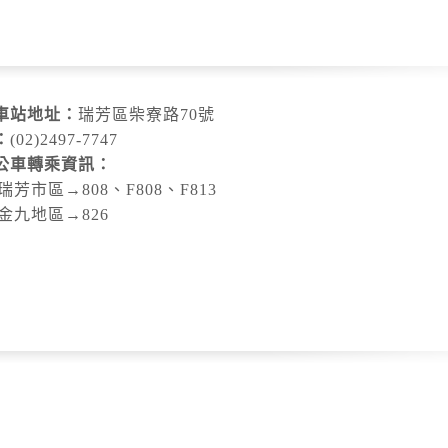
車站地址：
瑞芳區柴寮路70號
：
(02)2497-7747
公車轉乘資訊：
往瑞芳市區→808、F808、F813
往金九地區→826