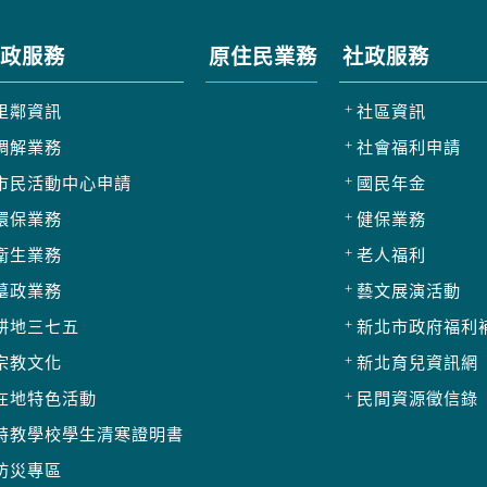
政服務
原住民業務
社政服務
里鄰資訊
社區資訊
調解業務
社會福利申請
市民活動中心申請
國民年金
環保業務
健保業務
衛生業務
老人福利
墓政業務
藝文展演活動
耕地三七五
新北市政府福利
宗教文化
新北育兒資訊網
在地特色活動
民間資源徵信錄
特教學校學生清寒證明書
防災專區