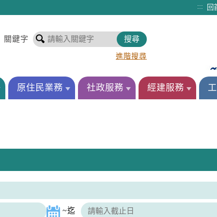
:::
回
關鍵字
進階搜尋
原住民業務
社政服務
經建服務
工
~
迄