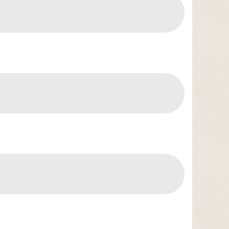
高溫
2026-08-06, 17:30│中央氣象署
颱風外圍環流沉降影響，各地天氣高溫炎
熱，宜蘭縣及花蓮縣有焚風發生的機率，明
(7)日白天宜蘭縣為橙色燈號，有38度極端高
停水
溫出現的機率；臺北市、新北市、彰化縣、
2026-08-03, 10:01│台灣自來水公司
雲林縣、臺南市、屏東縣、花蓮縣為橙色燈
辦理龍潭給水廠高壓電氣設備檢驗 等三合一
號，有連續出現36度高溫的機率，請加強注
工程
意。南投縣、嘉義縣、臺東縣為黃色燈號，
請注意。
停水
2026-08-03, 11:18│台灣自來水公司
為辦理三重區五谷王南街等巷弄汰換管線工
程，施工停水
停水
2026-08-03, 11:18│台灣自來水公司
為辦理三重區五谷王南街等巷弄汰換管線工
程，施工停水