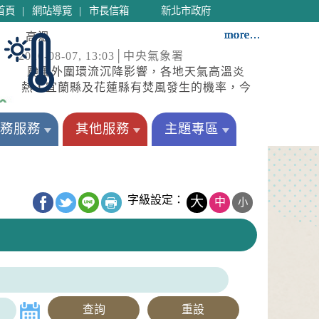
|
|
首頁
網站導覽
市長信箱
新北市政府
more...
more...
more...
more...
more...
more...
more...
more...
more...
more...
more...
more...
高溫
2026-08-07, 13:03│中央氣象署
颱風外圍環流沉降影響，各地天氣高溫炎
熱，宜蘭縣及花蓮縣有焚風發生的機率，今
(7)日宜蘭縣、花蓮縣為橙色燈號，有38度極
高溫
端高溫出現的機率；臺北市、新北市、彰化
務服務
其他服務
主題專區
2026-08-07, 13:03│中央氣象署
縣、雲林縣、臺南市、屏東縣為橙色燈號，
颱風外圍環流沉降影響，各地天氣高溫炎
有連續出現36度高溫的機率，請加強注意。
熱，宜蘭縣及花蓮縣有焚風發生的機率，今
新竹縣、南投縣、嘉義縣、臺東縣、連江縣
(7)日宜蘭縣、花蓮縣為橙色燈號，有38度極
為黃色燈號，請注意。
停水
端高溫出現的機率；臺北市、新北市、彰化
字級設定：
大
中
小
2026-08-07, 10:57│台灣自來水公司
縣、雲林縣、臺南市、屏東縣為橙色燈號，
愛國路六巷破管搶修
有連續出現36度高溫的機率，請加強注意。
新竹縣、南投縣、嘉義縣、臺東縣、連江縣
為黃色燈號，請注意。
強風
2026-08-07, 10:27│中央氣象署
颱風外圍環流影響，7日新北市、南投縣、
高雄市、屏東縣、宜蘭縣、臺東縣(蘭嶼)；