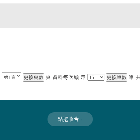
第
頁
資料每次顯
示
筆