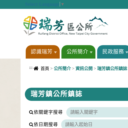
進入內容區塊
Select Language
▼
認識瑞芳
公所簡介
民政服務
:::
首頁
>
公所簡介
>
資訊公開
>
瑞芳鎮公所鎮誌
中央內容區塊
瑞芳鎮公所鎮誌
依關鍵字搜尋
依日期搜尋