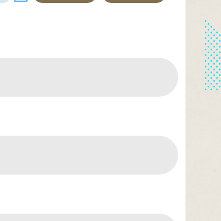
颱風及其外圍環流影響，8日基隆市、臺北
停水
市、新北市、桃園市、新竹市、新竹縣、南
2026-08-07, 10:08│台灣自來水公司
投縣、高雄市、屏東縣、宜蘭縣、花蓮縣、
辦理板橋區英士路5號路面漏水搶修
臺東縣(含蘭嶼、綠島)、連江縣局部地區有
平均風6級以上或陣風8級以上發生的機率(黃
色燈號)，請注意。
停水
2026-08-07, 09:18│台灣自來水公司
頂社一帶破管搶修
停水
2026-08-07, 08:50│台灣自來水公司
自來水管線汰換工程。
停水
2026-08-05, 13:43│台灣自來水公司
辦理「板橋區金門街雙側汰換管線工程」施
工停水。