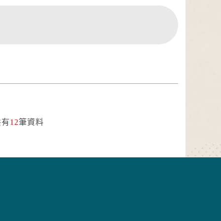
共有
12
筆資料