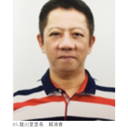
05.龍川里里長 賴鴻春