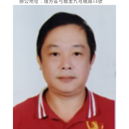
辦公地址：瑞芳區弓橋里九芎橋路14號