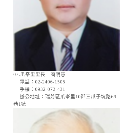
07.爪峯里里長 簡明慧
電話：02-2406-1505
手機：0932-072-431
辦公地址：瑞芳區爪峯里10鄰三爪子坑路69
巷1號