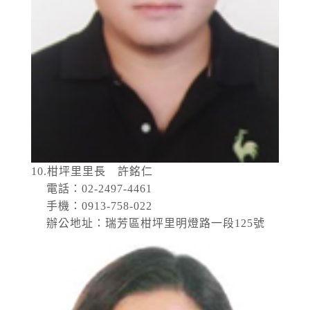
10.柑坪里里長 許銘仁
電話：02-2497-4461
手機：0913-758-022
辦公地址：瑞芳區柑坪里明燈路一段125號