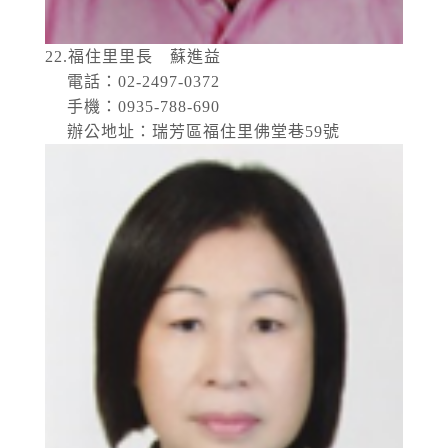
22.福住里里長 蘇進益
電話：02-2497-0372
手機：0935-788-690
辦公地址：瑞芳區福住里佛堂巷59號