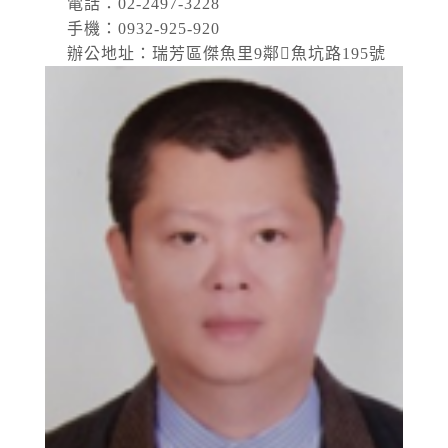
電話：02-2497-3228
手機：0932-925-920
辦公地址：瑞芳區傑魚里9鄰𫙮魚坑路195號