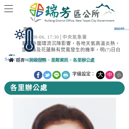
進入內容區塊
more...
more...
more...
more...
more...
高溫
2026-08-06, 17:30│中央氣象署
颱風外圍環流沉降影響，各地天氣高溫炎熱，
宜蘭縣及花蓮縣有焚風發生的機率，明(7)日白
天宜蘭縣為橙色燈號，有38度極端高溫出現的
Select Language
▼
強風
首頁
>
民政服務
>
里鄰資訊
>
各里辦公處
機率；臺北市、新北市、彰化縣、雲林縣、臺
2026-08-06, 16:27│中央氣象署
南市、屏東縣、花蓮縣為橙色燈號，有連續出
中央內容區塊
颱風外圍環流影響，6日下午至7日晚上蘭嶼、
字級設定：
大
中
現36度高溫的機率，請加強注意。南投縣、嘉
小
新北市、新竹縣、雲林縣、高雄市、屏東縣局
義縣、臺東縣為黃色燈號，請注意。
各里辦公處
部地區有平均風6級以上或陣風8級以上發生的
停水
機率(黃色燈號)，請注意。
2026-08-03, 10:01│台灣自來水公司
辦理龍潭給水廠高壓電氣設備檢驗 等三合一工
程
停水
2026-08-03, 11:18│台灣自來水公司