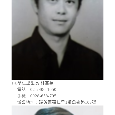
14.碩仁里里長 林富萬
電話：02-2406-1650
手機：0928-658-795
辦公地址：瑞芳區碩仁里1鄰魚寮路103號