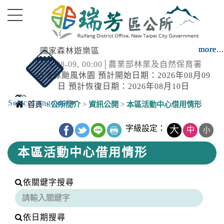
進入內容區塊
more...
more...
more...
more...
more...
more...
more...
國家森林遊樂區
2026-08-09, 00:00│農業部林業及自然保育署
白海豚颱風休園 預計開始日期：2026年08月09
日 預計恢復日期：2026年08月10日
Select Language
▼
颱風
首頁
>
公所簡介
>
資訊公開
>
本區活動中心借用情形
2026-08-07, 17:30│中央氣象署
中央內容區塊
2SEA13DOLPHIN白海豚2026-08-
字級設定：
大
中
小
07T09:00:00+00:0027.00,127.904050950280中
本區活動中心借用情形
度颱風TYPHOON2026-08-
強風
08T09:00:00+00:0026.80,125.204050950280中
2026-08-07, 16:34│中央氣象署
度颱風 白海豚（國際...
颱風外圍環流影響，7日新北市、南投縣、高雄
依關鍵字搜尋
市、屏東縣、宜蘭縣、臺東縣(蘭嶼)；颱風及其
外圍環流影響，8日基隆市、臺北市、新北市、
國家森林遊樂區
桃園市、南投縣、高雄市、屏東縣、宜蘭縣、
依日期搜尋
2026-08-09, 00:00│農業部林業及自然保育署