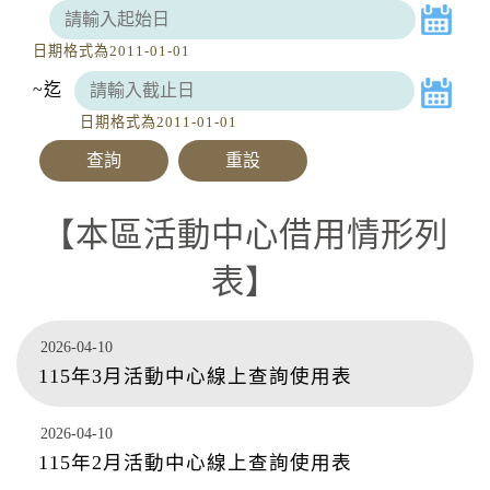
臺東縣(含蘭嶼)、連江縣局部地區有平均風6級
颱風休園：白海豚颱風休園 預計開始時間：
以上或陣風8級以上發生的機率(黃色燈號)，請
2026年08月09日 00:00 預計恢復時間：2026年
注意。
日期格式為2011-01-01
08月09日 23:00
停水
~
迄
2026-08-03, 10:01│台灣自來水公司
日期格式為2011-01-01
辦理龍潭給水廠高壓電氣設備檢驗 等三合一工
程
停水
本區活動中心借用情形列
2026-08-03, 11:18│台灣自來水公司
為辦理三重區五谷王南街等巷弄汰換管線工
表
程，施工停水
停水
2026-08-03, 11:18│台灣自來水公司
2026-04-10
為辦理三重區五谷王南街等巷弄汰換管線工
115年3月活動中心線上查詢使用表
程，施工停水
2026-04-10
115年2月活動中心線上查詢使用表