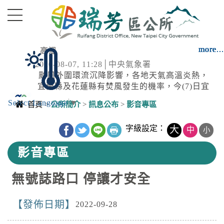
進入內容區塊
more...
more...
more...
more...
more...
more...
more...
more...
more...
more...
more...
more...
高溫
2026-08-07, 11:28│中央氣象署
颱風外圍環流沉降影響，各地天氣高溫炎熱，
宜蘭縣及花蓮縣有焚風發生的機率，今(7)日宜
蘭縣為橙色燈號，有38度極端高溫出現的機
Select Language
▼
停水
首頁
>
公所簡介
>
訊息公布
>
影音專區
率；臺北市、新北市、彰化縣、雲林縣、臺南
2026-08-07, 10:57│台灣自來水公司
市、屏東縣、花蓮縣為橙色燈號，有連續出現
中央內容區塊
愛國路六巷破管搶修
字級設定：
大
中
36度高溫的機率，請加強注意。新竹縣、南投
小
縣、嘉義縣、臺東縣為黃色燈號，請注意。
影音專區
強風
2026-08-07, 10:27│中央氣象署
無號誌路口 停讓才安全
颱風外圍環流影響，7日新北市、南投縣、高雄
市、屏東縣、宜蘭縣、臺東縣(蘭嶼)；颱風及其
發佈日期
外圍環流影響，8日基隆市、臺北市、新北市、
2022-09-28
停水
桃園市、新竹市、新竹縣、南投縣、高雄市、
2026-08-07, 10:08│台灣自來水公司