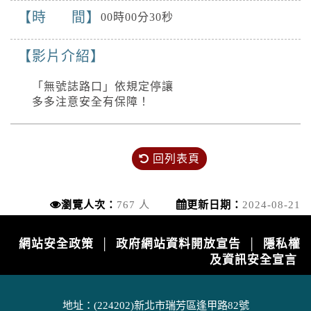
停水。
時 間
00時00分30秒
高溫
影片介紹
2026-08-06, 17:30│中央氣象署
颱風外圍環流沉降影響，各地天氣高溫炎熱，
「無號誌路口」依規定停讓
宜蘭縣及花蓮縣有焚風發生的機率，明(7)日白
多多注意安全有保障！
天宜蘭縣為橙色燈號，有38度極端高溫出現的
停水
機率；臺北市、新北市、彰化縣、雲林縣、臺
2026-08-03, 10:01│台灣自來水公司
南市、屏東縣、花蓮縣為橙色燈號，有連續出
辦理龍潭給水廠高壓電氣設備檢驗 等三合一工
現36度高溫的機率，請加強注意。南投縣、嘉
回列表頁
程
義縣、臺東縣為黃色燈號，請注意。
停水
2026-08-03, 11:18│台灣自來水公司
瀏覽人次：
767 人
更新日期：
2024-08-21
為辦理三重區五谷王南街等巷弄汰換管線工
程，施工停水
網站安全政策
政府網站資料開放宣告
隱私權
│
│
停水
及資訊安全宣言
2026-08-03, 11:18│台灣自來水公司
為辦理三重區五谷王南街等巷弄汰換管線工
地址：(224202)新北市瑞芳區逢甲路82號
程，施工停水