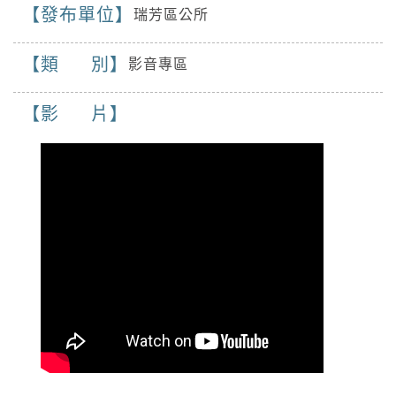
屏東縣、宜蘭縣、花蓮縣、臺東縣(含蘭嶼、綠
發布單位
瑞芳區公所
辦理板橋區英士路5號路面漏水搶修
島)、連江縣局部地區有平均風6級以上或陣風8
級以上發生的機率(黃色燈號)，請注意。
類 別
影音專區
停水
2026-08-07, 09:18│台灣自來水公司
影 片
頂社一帶破管搶修
停水
2026-08-07, 08:50│台灣自來水公司
自來水管線汰換工程。
停水
2026-08-07, 08:22│台灣自來水公司
復興路1段9號前，破管搶修
停水
2026-08-05, 13:43│台灣自來水公司
辦理「板橋區金門街雙側汰換管線工程」施工