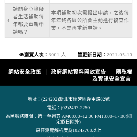
請問身心障礙
本項補助初次需提出申請，之後每
者生活補助每
3
年年終各區公所會主動進行複查作
年都要重新申
業，不需再重新申請。
請嗎？
瀏覽人次：
3001 人
更新日期：
2021-05-10
網站安全政策
政府網站資料開放宣告
隱私權
│
│
及資訊安全宣言
地址：(224202)新北市瑞芳區逢甲路82號
電話：(02)2497-2250
為民服務時間：週一至週五 AM08:00~12:00 PM13:00~17:00(國
定假日除外)
最佳瀏覽解析度為1024x768以上