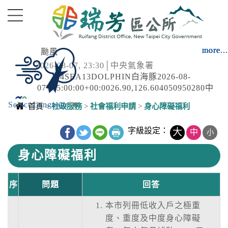
進入內容區塊
more...
more...
more...
more...
more...
more...
more...
颱風
2026-08-07, 23:30│中央氣象署
4SEA13DOLPHIN白海豚2026-08-
07T15:00:00+00:0026.90,126.604050950280中
度颱風TYPHOON2026-08-
Select Language
▼
強風
首頁
>
社政服務
>
社會福利申請
>
身心障礙福利
08T15:00:00+00:0027.20,124.204050950280中
2026-08-07, 22:53│中央氣象署
度颱風 白海豚（國際...
中央內容區塊
颱風或其外圍環流影響，7日晚上至8日晚上基
字級設定：
大
中
小
隆市、臺北市、新北市、桃園市、南投縣、屏
身心障礙福利
東縣、宜蘭縣、臺東縣(含蘭嶼)、連江縣局部地
國家森林遊樂區
區有平均風6級以上或陣風8級以上發生的機率
2026-08-09, 00:00│農業部林業及自然保育署
(黃色燈號)，請注意。
序
白海豚颱風休園 預計開始日期：2026年08月09
問題
回答
日 預計恢復日期：2026年08月10日
本市列冊低收入戶之極重
國家森林遊樂區
度、重度及中度身心障礙
2026-08-09, 00:00│農業部林業及自然保育署