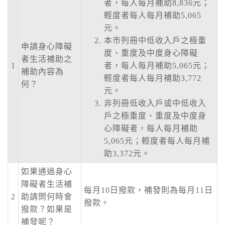
者，每人每月補助8,836元；
颱風休園：白海豚颱風休園 預計開始時間：
輕度者每人每月補助5,065
2026年08月09日 00:00 預計恢復時間：2026年
元。
08月09日 23:00
停水
本市列冊中低收入戶之極重
申請身心障礙
2026-08-03, 10:01│台灣自來水公司
度、重度及中度身心障礙
者生活補助之
辦理龍潭給水廠高壓電氣設備檢驗 等三合一工
1
者，每人每月補助5,065元；
補助內容為
程
輕度者每人每月補助3,772
何？
元。
停水
非列冊低收入戶或中低收入
2026-08-03, 11:18│台灣自來水公司
戶之極重度、重度及中度身
為辦理三重區五谷王南街等巷弄汰換管線工
程，施工停水
心障礙者，每人每月補助
5,065元；輕度者每人每月補
停水
助3,372元。
2026-08-03, 11:18│台灣自來水公司
為辦理三重區五谷王南街等巷弄汰換管線工
如果通過身心
程，施工停水
障礙者生活補
每月10日撥款，補發則為每月11日
2
助請問何時會
撥款。
撥款？如果是
補發呢？